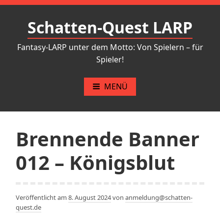
Zum
Inhalt
Schatten-Quest LARP
springen
Fantasy-LARP unter dem Motto: Von Spielern – für
Spieler!
MENÜ
Brennende Banner
012 – Königsblut
Veröffentlicht am
8. August 2024
von
anmeldung@schatten-
quest.de