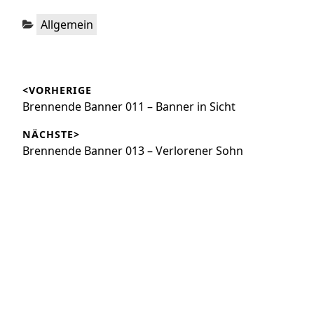
Kategorien:
Allgemein
Beitragsnavigation
<VORHERIGE
Vorheriger
Brennende Banner 011 – Banner in Sicht
Beitrag:
NÄCHSTE>
Nächster
Brennende Banner 013 – Verlorener Sohn
Beitrag: