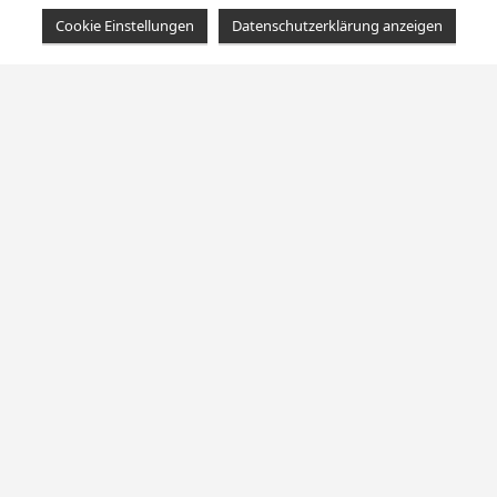
Cookie Einstellungen
Datenschutzerklärung anzeigen
Dynastie der Toten
Dieses Jahr war ganz besonders für uns, wir
haben eine neue Kampagne gestartet. Vielen Dank
an alle, die diese Geschichte mit gestaltet und mit