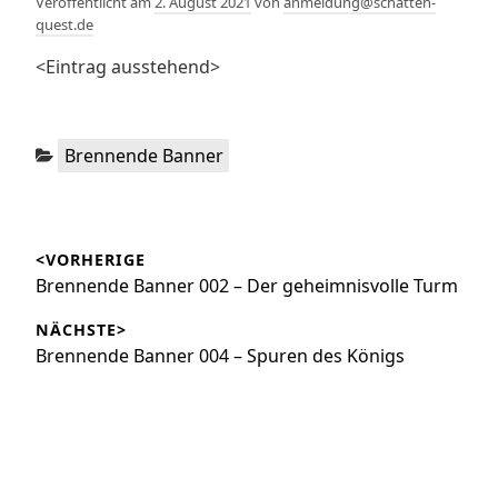
Veröffentlicht am
2. August 2021
von
anmeldung@schatten-
quest.de
<Eintrag ausstehend>
Kategorien:
Brennende Banner
Beitragsnavigation
<VORHERIGE
Vorheriger
Brennende Banner 002 – Der geheimnisvolle Turm
Beitrag:
NÄCHSTE>
Nächster
Brennende Banner 004 – Spuren des Königs
Beitrag: