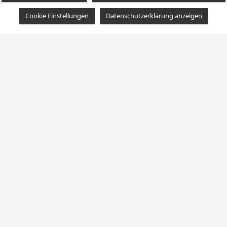
Cookie Einstellungen
Datenschutzerklärung anzeigen
Dynastie der Toten
aben eine neue Kampagne gestartet. Vielen Dank an al
bespielt haben, DU bist Teil der Geschichte!