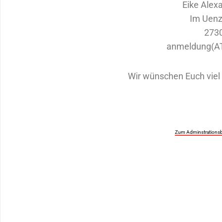
Eike Alex
Im Uenz
273
anmeldung(AT
Wir wünschen Euch vie
Zum Adminstrationsb