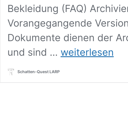
Bekleidung (FAQ) Archivi
Vorangegangende Version
Dokumente dienen der Arc
AGBs
und sind …
weiterlesen
und
Regeln
der
Schatten-Quest LARP
Veranstaltung